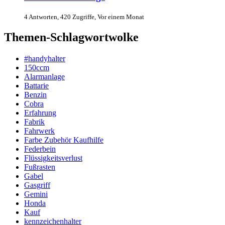
4 Antworten, 420 Zugriffe, Vor einem Monat
Themen-Schlagwortwolke
#handyhalter
150ccm
Alarmanlage
Battarie
Benzin
Cobra
Erfahrung
Fabrik
Fahrwerk
Farbe Zubehör Kaufhilfe
Federbein
Flüssigkeitsverlust
Fußrasten
Gabel
Gasgriff
Gemini
Honda
Kauf
kennzeichenhalter