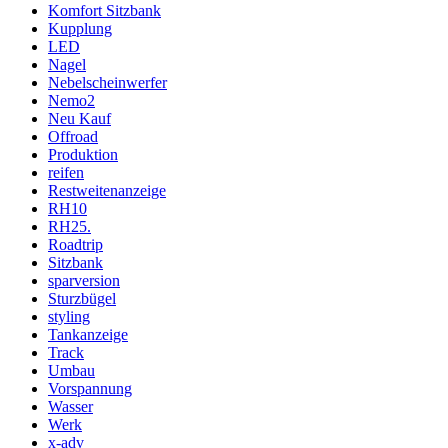
Komfort Sitzbank
Kupplung
LED
Nagel
Nebelscheinwerfer
Nemo2
Neu Kauf
Offroad
Produktion
reifen
Restweitenanzeige
RH10
RH25.
Roadtrip
Sitzbank
sparversion
Sturzbügel
styling
Tankanzeige
Track
Umbau
Vorspannung
Wasser
Werk
x-adv