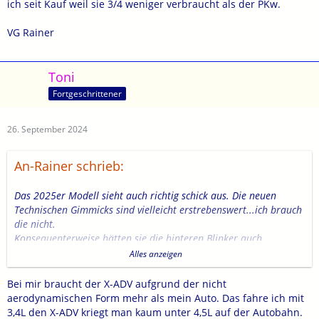
ich seit Kauf weil sie 3/4 weniger verbraucht als der PKw.
VG Rainer
Toni
Fortgeschrittener
26. September 2024
An-Rainer schrieb:
Das 2025er Modell sieht auch richtig schick aus. Die neuen
Technischen Gimmicks sind vielleicht erstrebenswert...ich brauch
die nicht.
Konsequenterweise hätten sie die hinteren Blinker auch
versuchen können die zu integrieren.
Alles anzeigen
Gut gefällt mir die "aufgeräumte" linke Lenkarmatur und die
roten Ziernähte der Sitzbank.
Bei mir braucht der X-ADV aufgrund der nicht
GELB...ich dachte zuerst Naja/ aber je länger man sichs
aerodynamischen Form mehr als mein Auto. Das fahre ich mit
anschaut...doch, hätte ich auch genommen.
3,4L den X-ADV kriegt man kaum unter 4,5L auf der Autobahn.