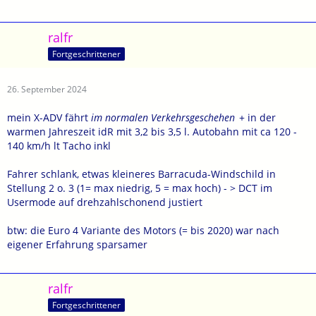
Alles zur technischen Weiterentwicklung müsste man erfahren.
Viel Wert wurde wohl auf Nachhaltigkeit gelegt. Aber das bin ich
seit Kauf weil sie 3/4 weniger verbraucht als der PKw.
ralfr
Fortgeschrittener
VG Rainer
26. September 2024
mein X-ADV fährt
im normalen Verkehrsgeschehen
+ in der
warmen Jahreszeit idR mit 3,2 bis 3,5 l. Autobahn mit ca 120 -
140 km/h lt Tacho inkl
Fahrer schlank, etwas kleineres Barracuda-Windschild in
Stellung 2 o. 3 (1= max niedrig, 5 = max hoch) - > DCT im
Usermode auf drehzahlschonend justiert
btw: die Euro 4 Variante des Motors (= bis 2020) war nach
eigener Erfahrung sparsamer
ralfr
Fortgeschrittener