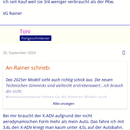
ich seit Kauf weil sie 3/4 weniger verbraucht als der PKw.
VG Rainer
Toni
Fortgeschrittener
26. September 2024
An-Rainer schrieb:
Das 2025er Modell sieht auch richtig schick aus. Die neuen
Technischen Gimmicks sind vielleicht erstrebenswert...ich brauch
die nicht.
Konsequenterweise hätten sie die hinteren Blinker auch
versuchen können die zu integrieren.
Alles anzeigen
Gut gefällt mir die "aufgeräumte" linke Lenkarmatur und die
roten Ziernähte der Sitzbank.
Bei mir braucht der X-ADV aufgrund der nicht
GELB...ich dachte zuerst Naja/ aber je länger man sichs
aerodynamischen Form mehr als mein Auto. Das fahre ich mit
anschaut...doch, hätte ich auch genommen.
3,4L den X-ADV kriegt man kaum unter 4,5L auf der Autobahn.