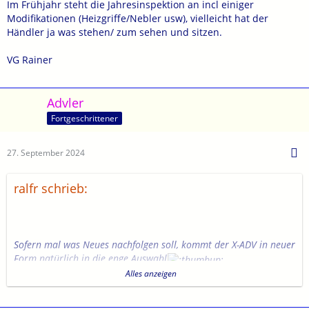
Im Frühjahr steht die Jahresinspektion an incl einiger
Modifikationen (Heizgriffe/Nebler usw), vielleicht hat der
Händler ja was stehen/ zum sehen und sitzen.
VG Rainer
Advler
Fortgeschrittener
27. September 2024
ralfr schrieb:
Sofern mal was Neues nachfolgen soll, kommt der X-ADV in neuer
Form natürlich in die enge Auswahl
Ich mag das Konzept, dass in Mitteleuropa kaum einer versteht
Alles anzeigen