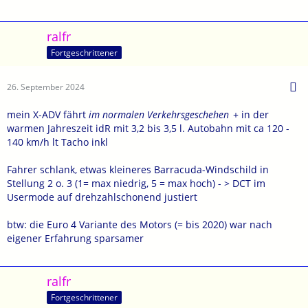
Alles zur technischen Weiterentwicklung müsste man erfahren.
Viel Wert wurde wohl auf Nachhaltigkeit gelegt. Aber das bin ich
seit Kauf weil sie 3/4 weniger verbraucht als der PKw.
ralfr
Fortgeschrittener
VG Rainer
26. September 2024
mein X-ADV fährt
im normalen Verkehrsgeschehen
+ in der
warmen Jahreszeit idR mit 3,2 bis 3,5 l. Autobahn mit ca 120 -
140 km/h lt Tacho inkl
Fahrer schlank, etwas kleineres Barracuda-Windschild in
Stellung 2 o. 3 (1= max niedrig, 5 = max hoch) - > DCT im
Usermode auf drehzahlschonend justiert
btw: die Euro 4 Variante des Motors (= bis 2020) war nach
eigener Erfahrung sparsamer
ralfr
Fortgeschrittener