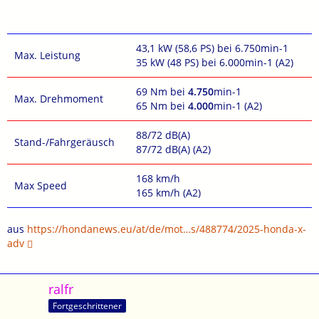
43,1 kW (58,6 PS) bei 6.750min-1
Max. Leistung
35 kW (48 PS) bei 6.000min-1 (A2)
69 Nm bei
4.750
min-1
Max. Drehmoment
65 Nm bei
4.000
min-1 (A2)
88/72 dB(A)
Stand-/Fahrgeräusch
87/72 dB(A) (A2)
168 km/h
Max Speed
165 km/h (A2)
aus
https://hondanews.eu/at/de/mot…s/488774/2025-honda-x-
adv
ralfr
Fortgeschrittener