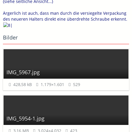
(siehe seitliche Ansicht...)
Ärgerlich ist auch, dass man durch die versiegelte Verpackung
des neueren Halters direkt eine überdrehte Schraube erkennt.
Bilder
IMG_5967.jpg
428,58 kB
1.179×1.601
529
IMG_5954-1.jpg
3,16 MB
3.024×4.032
423