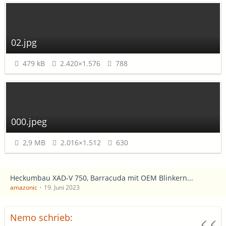
02.jpg
479 kB
2.420×1.576
788
000.jpeg
2,9 MB
2.016×1.512
630
Heckumbau XAD-V 750, Barracuda mit OEM Blinkern...
amazonic
19. Juni 2023
Nemo schrieb: