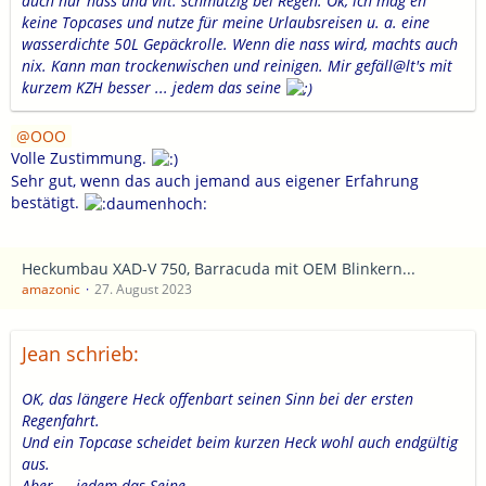
auch nur nass und vllt. schmutzig bei Regen. Ok, ich mag eh
keine Topcases und nutze für meine Urlaubsreisen u. a. eine
wasserdichte 50L Gepäckrolle. Wenn die nass wird, machts auch
nix. Kann man trockenwischen und reinigen. Mir gefäll@lt's mit
kurzem KZH besser ... jedem das seine
OOO
Volle Zustimmung.
Sehr gut, wenn das auch jemand aus eigener Erfahrung
bestätigt.
Heckumbau XAD-V 750, Barracuda mit OEM Blinkern...
amazonic
27. August 2023
Jean schrieb:
OK, das längere Heck offenbart seinen Sinn bei der ersten
Regenfahrt.
Und ein Topcase scheidet beim kurzen Heck wohl auch endgültig
aus.
Aber — jedem das Seine.