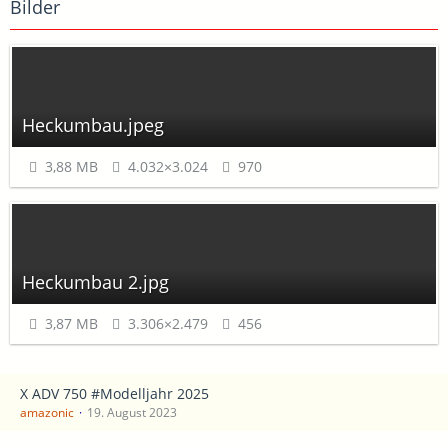
Bilder
Heckumbau.jpeg
3,88 MB
4.032×3.024
970
Heckumbau 2.jpg
3,87 MB
3.306×2.479
456
X ADV 750 #Modelljahr 2025
amazonic
19. August 2023