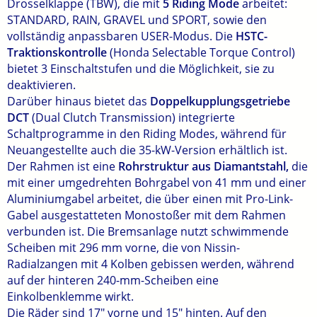
Drosselklappe (TBW), die mit
5 Riding Mode
arbeitet:
STANDARD, RAIN, GRAVEL und SPORT, sowie den
vollständig anpassbaren USER-Modus. Die
HSTC-
Traktionskontrolle
(Honda Selectable Torque Control)
bietet 3 Einschaltstufen und die Möglichkeit, sie zu
deaktivieren.
Darüber hinaus bietet das
Doppelkupplungsgetriebe
DCT
(Dual Clutch Transmission) integrierte
Schaltprogramme in den Riding Modes, während für
Neuangestellte auch die 35-kW-Version erhältlich ist.
Der Rahmen ist eine
Rohrstruktur aus Diamantstahl,
die
mit einer umgedrehten Bohrgabel von 41 mm und einer
Aluminiumgabel arbeitet, die über einen mit Pro-Link-
Gabel ausgestatteten Monostoßer mit dem Rahmen
verbunden ist. Die Bremsanlage nutzt schwimmende
Scheiben mit 296 mm vorne, die von Nissin-
Radialzangen mit 4 Kolben gebissen werden, während
auf der hinteren 240-mm-Scheiben eine
Einkolbenklemme wirkt.
Die Räder sind 17" vorne und 15" hinten. Auf den