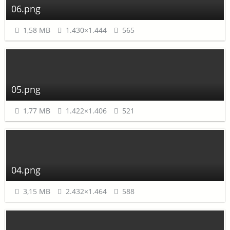
06.png
1,58 MB
1.430×1.444
565
05.png
1,77 MB
1.422×1.406
521
04.png
3,15 MB
2.432×1.464
588