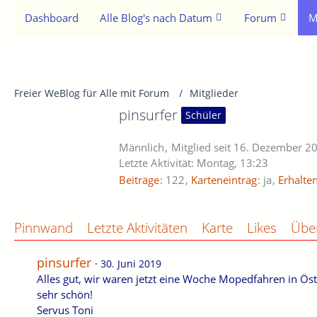
Dashboard
Alle Blog's nach Datum
Forum
M
Freier WeBlog für Alle mit Forum
Mitglieder
pinsurfer
Schüler
Männlich
Mitglied seit 16. Dezember 2
Letzte Aktivität:
Montag, 13:23
Beiträge
122
Karteneintrag
ja
Erhalte
Pinnwand
Letzte Aktivitäten
Karte
Likes
Übe
pinsurfer
30. Juni 2019
Alles gut, wir waren jetzt eine Woche Mopedfahren in Öst
sehr schön!
Servus Toni