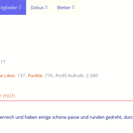
itglieder
Dokus
Wetter
017
ne Likes
137
Punkte
776
Profil-Aufrufe
2.580
r mich
erreich und haben einige schöne passe und runden gedreht, durch