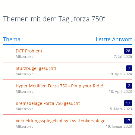
Themen mit dem Tag „forza 750“
Thema
Letzte Antwort
DCT Problem
28
Miketronic
7. Juli 2026
Sturzbügel gesucht!
7
Miketronic
19. April 2024
Hyper Modified Forza 750 - Pimp your Ride!
2
Miketronic
18. April 2023
Bremsbeläge Forza 750 gesucht
17
Miketronic
5. März 2023
Verkleidungsspiegelspiegel vs. Lenkerspiegel
17
Miketronic
19. Januar 2023