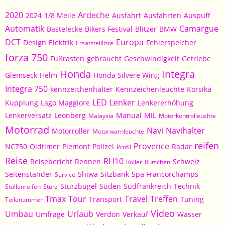
2020
Ardeche
2024
1/8 Meile
Ausfahrt
Ausfahrten
Auspuff
Automatik
Camargue
Bastelecke
Bikers Festival
Blitzer
BMW
DCT
Europa
Design
Elektrik
Fehlerspeicher
Ersatzteilliste
forza 750
Fußrasten
gebraucht
Geschwindigkeit
Getriebe
Honda
Integra
Glemseck
Helm
Honda Silvere Wing
Integra 750
kennzeichenhalter
Kennzeichenleuchte
Korsika
LED
Lenker
Kupplung
Lago Maggiore
Lenkererhöhung
Lenkerversatz
Leonberg
Manual
MIL
Malaysia
Motorkontrolleuchte
Motorrad
Navi
Navihalter
Motorroller
Motorwarnleuchte
reifen
Provence
NC750
Oldtimer
Piemont
Polizei
Radar
Profil
Reise
RH10
Reisebericht
Rennen
Schweiz
Roller
Rutschen
Seitenständer
Shiwa
Sitzbank
Spa Francorchamps
Service
Sturzbügel
Süden
Südfrankreich
Technik
Stollenreifen
Sturz
Tmax
Tour
Travel
Treffen
Transport
Tuning
Teilenummer
Video
Umbau
Urlaub
Umfrage
Verdon
Verkauf
Wasser