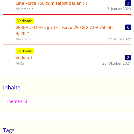
Eine Forza 750 zum selbst bauen :-)
3
Miketronic
13. Januar 2023
Verkaufe
VERKAUFT! Heizgriffe - Forza 750 & X-ADV 750 ab
6
Bj.2021
Miketronic
27. April 2022
Verkaufe
Verkauft
2
MiRo
23. Oktober 2021
Inhalte
Artikel
Themen
Tags