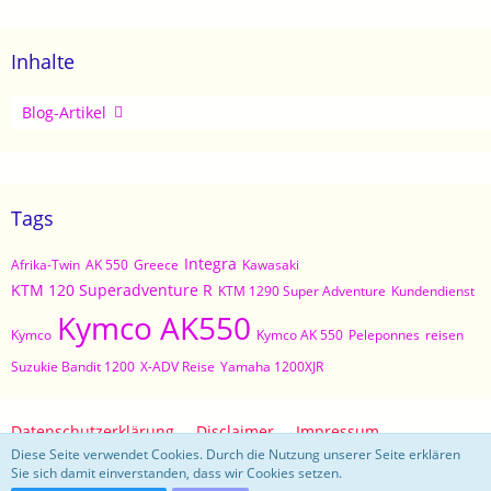
Inhalte
Artikel
Blog-Artikel
Tags
Integra
Afrika-Twin
AK 550
Greece
Kawasaki
KTM 120 Superadventure R
KTM 1290 Super Adventure
Kundendienst
Kymco AK550
Kymco
Kymco AK 550
Peleponnes
reisen
Suzukie Bandit 1200
X-ADV Reise
Yamaha 1200XJR
Datenschutzerklärung
Disclaimer
Impressum
Diese Seite verwendet Cookies. Durch die Nutzung unserer Seite erklären
Sie sich damit einverstanden, dass wir Cookies setzen.