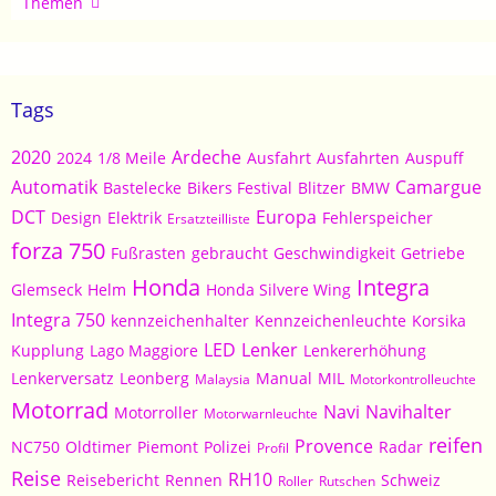
Artikel
Themen
Tags
2020
Ardeche
2024
1/8 Meile
Ausfahrt
Ausfahrten
Auspuff
Automatik
Camargue
Bastelecke
Bikers Festival
Blitzer
BMW
DCT
Europa
Design
Elektrik
Fehlerspeicher
Ersatzteilliste
forza 750
Fußrasten
gebraucht
Geschwindigkeit
Getriebe
Honda
Integra
Glemseck
Helm
Honda Silvere Wing
Integra 750
kennzeichenhalter
Kennzeichenleuchte
Korsika
LED
Lenker
Kupplung
Lago Maggiore
Lenkererhöhung
Lenkerversatz
Leonberg
Manual
MIL
Malaysia
Motorkontrolleuchte
Motorrad
Navi
Navihalter
Motorroller
Motorwarnleuchte
reifen
Provence
NC750
Oldtimer
Piemont
Polizei
Radar
Profil
Reise
RH10
Reisebericht
Rennen
Schweiz
Roller
Rutschen