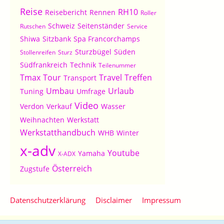
Reise
RH10
Reisebericht
Rennen
Roller
Schweiz
Seitenständer
Rutschen
Service
Shiwa
Sitzbank
Spa Francorchamps
Sturzbügel
Süden
Stollenreifen
Sturz
Südfrankreich
Technik
Teilenummer
Tmax
Tour
Travel
Treffen
Transport
Umbau
Urlaub
Tuning
Umfrage
Video
Verdon
Verkauf
Wasser
Weihnachten
Werkstatt
Werkstatthandbuch
WHB
Winter
x-adv
Youtube
Yamaha
X-ADX
Österreich
Zugstufe
Datenschutzerklärung
Disclaimer
Impressum