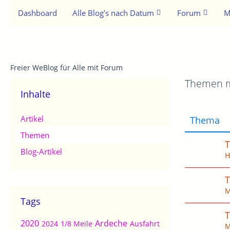
Dashboard
Alle Blog's nach Datum
Forum
M
Freier WeBlog für Alle mit Forum
Themen m
Inhalte
Artikel
Thema
Themen
T
Blog-Artikel
H
T
M
Tags
T
2020
Ardeche
2024
1/8 Meile
Ausfahrt
M