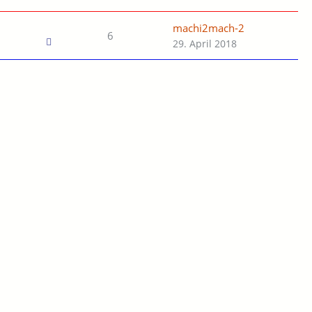
machi2mach-2
6
29. April 2018