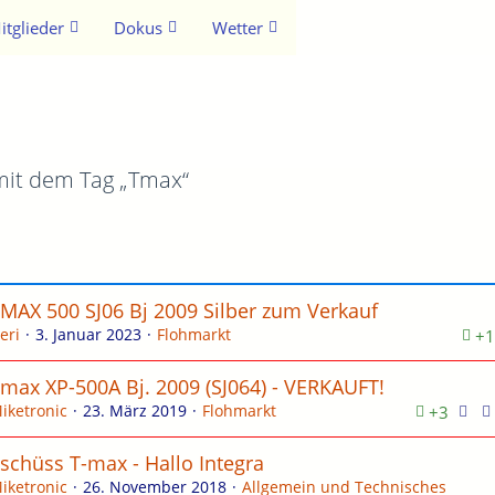
itglieder
Dokus
Wetter
it dem Tag „Tmax“
MAX 500 SJ06 Bj 2009 Silber zum Verkauf
eri
3. Januar 2023
Flohmarkt
+1
max XP-500A Bj. 2009 (SJ064) - VERKAUFT!
iketronic
23. März 2019
Flohmarkt
+3
schüss T-max - Hallo Integra
iketronic
26. November 2018
Allgemein und Technisches