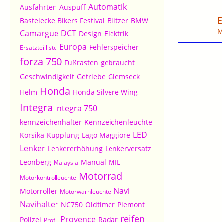
Automatik
Ausfahrten
Auspuff
E
Bastelecke
Bikers Festival
Blitzer
BMW
M
Camargue
DCT
Design
Elektrik
Europa
Fehlerspeicher
Ersatzteilliste
forza 750
Fußrasten
gebraucht
Geschwindigkeit
Getriebe
Glemseck
Honda
Helm
Honda Silvere Wing
Integra
Integra 750
kennzeichenhalter
Kennzeichenleuchte
LED
Korsika
Kupplung
Lago Maggiore
Lenker
Lenkererhöhung
Lenkerversatz
Leonberg
Manual
MIL
Malaysia
Motorrad
Motorkontrolleuchte
Navi
Motorroller
Motorwarnleuchte
Navihalter
NC750
Oldtimer
Piemont
reifen
Provence
Polizei
Radar
Profil