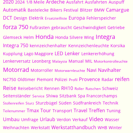
2020
Ardeche
2024
1/8 Meile
Ausfahrt
Ausfahrten
Auspuff
Automatik
Camargue
Bastelecke
Bikers Festival
Blitzer
BMW
DCT
Europa
Design
Elektrik
Fehlerspeicher
Ersatzteilliste
forza 750
Fußrasten
gebraucht
Geschwindigkeit
Getriebe
Honda
Integra
Glemseck
Helm
Honda Silvere Wing
Integra 750
kennzeichenhalter
Kennzeichenleuchte
Korsika
LED
Lenker
Kupplung
Lago Maggiore
Lenkererhöhung
Lenkerversatz
Leonberg
Manual
MIL
Malaysia
Motorkontrolleuchte
Motorrad
Navi
Navihalter
Motorroller
Motorwarnleuchte
reifen
Provence
NC750
Oldtimer
Piemont
Polizei
Radar
Profil
Reise
RH10
Reisebericht
Rennen
Schweiz
Roller
Rutschen
Seitenständer
Shiwa
Sitzbank
Spa Francorchamps
Service
Sturzbügel
Süden
Südfrankreich
Technik
Stollenreifen
Sturz
Tmax
Tour
Travel
Treffen
Transport
Tuning
Teilenummer
Video
Umbau
Urlaub
Umfrage
Verdon
Verkauf
Wasser
Werkstatthandbuch
Weihnachten
Werkstatt
WHB
Winter