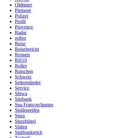
Oldtimer
Piemont
Polizei
Profil
Provence
Radar
reifen
Reise
Reisebericht
Rennen
RH10
Roller
Rutschen
Schweiz
Seitenständer
Service
Shiwa
Sitzbank
Spa Francorchamps
Stollenreifen
Sturz
Sturzbügel
Süden
Südfrankreich
Technik