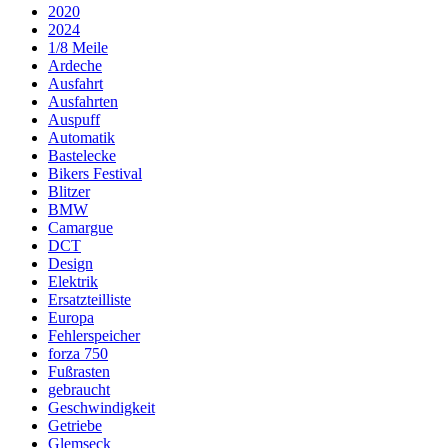
2020
2024
1/8 Meile
Ardeche
Ausfahrt
Ausfahrten
Auspuff
Automatik
Bastelecke
Bikers Festival
Blitzer
BMW
Camargue
DCT
Design
Elektrik
Ersatzteilliste
Europa
Fehlerspeicher
forza 750
Fußrasten
gebraucht
Geschwindigkeit
Getriebe
Glemseck