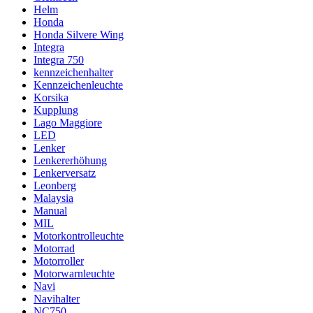
Helm
Honda
Honda Silvere Wing
Integra
Integra 750
kennzeichenhalter
Kennzeichenleuchte
Korsika
Kupplung
Lago Maggiore
LED
Lenker
Lenkererhöhung
Lenkerversatz
Leonberg
Malaysia
Manual
MIL
Motorkontrolleuchte
Motorrad
Motorroller
Motorwarnleuchte
Navi
Navihalter
NC750