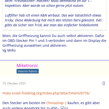
beim "Freundlichen" machen? Muss demnächst eh zur 1.-
Inspektion. Aber würde sie schon gerne jetzt nutzen.
Luftfilter hab ich einen K&N verbaut. Das war tatsächlich etwas
tricky. Diese Abdeckung hat mich den letzten Nerv gekostet. Evtl.
gibts da sicher nen Trick, wie man das einfacher hinbekommt.
Moin, die Griffheizung kannst Du auch selbst aktivieren. Dafür
im OBD-Stecker Pin 1 und 3 verbinden und dann im Display die
Griffheizung auswählen und aktivieren.
Vg MiRo
Miketronic
Interim Admin
19. Oktober 2025
moto-scoot-freeblog.org/index.php?attachment/8776/
Den Stecker am besten im
Chinashop
kaufen, es gibt aber
auch andere Angebote bis zu €50.-