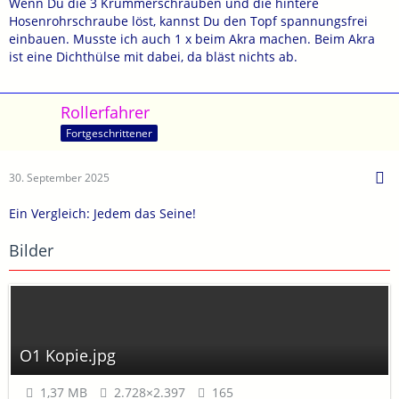
Wenn Du die 3 Krümmerschrauben und die hintere
Hosenrohrschraube löst, kannst Du den Topf spannungsfrei
einbauen. Musste ich auch 1 x beim Akra machen. Beim Akra
ist eine Dichthülse mit dabei, da bläst nichts ab.
Rollerfahrer
Fortgeschrittener
30. September 2025
Ein Vergleich: Jedem das Seine!
Bilder
O1 Kopie.jpg
1,37 MB
2.728×2.397
165