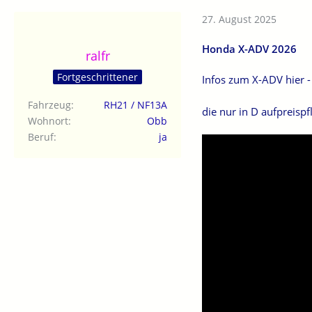
27. August 2025
Honda X-ADV 2026
ralfr
Fortgeschrittener
Infos zum X-ADV hier 
Fahrzeug
RH21 / NF13A
die nur in D aufpreispf
Wohnort
Obb
Beruf
ja