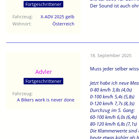
Fortgeschrittener
Der Sound ist auch ohn
Fahrzeug
X-ADV 2025 gelb
Wohnort
Österreich
18. September 2025
Muss jeder selber wisse
Advler
Fortgeschrittener
Jetzt habe ich neue Me
0-80 km/h 3,8s (4,0s)
Fahrzeug
0-100 km/h 5,4s (5,8s)
A Bikers work is never done
0-120 km/h 7,7s (8,3s)
Durchzug im 5. Gang:
60-100 km/h 6,0s (6,4s)
80-120 km/h 6,8s (7,1s)
Die Klammerwerte sind 
heute etwas kühler als 