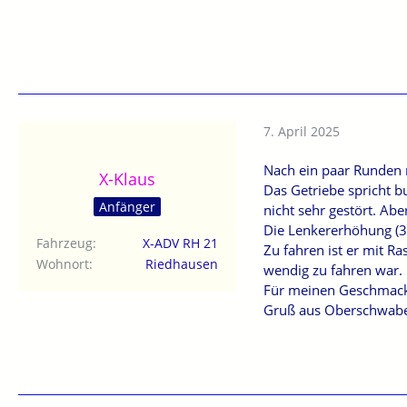
7. April 2025
Nach ein paar Runden 
X-Klaus
Das Getriebe spricht b
Anfänger
nicht sehr gestört. Ab
Die Lenkererhöhung (30
Fahrzeug
X-ADV RH 21
Zu fahren ist er mit R
Wohnort
Riedhausen
wendig zu fahren war.
Für meinen Geschmack 
Gruß aus Oberschwabe