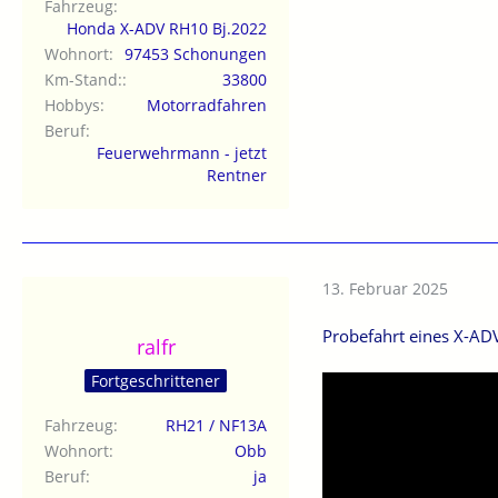
Fahrzeug
Honda X-ADV RH10 Bj.2022
Wohnort
97453 Schonungen
Km-Stand:
33800
Hobbys
Motorradfahren
Beruf
Feuerwehrmann - jetzt
Rentner
13. Februar 2025
Probefahrt eines X-AD
ralfr
Fortgeschrittener
Fahrzeug
RH21 / NF13A
Wohnort
Obb
Beruf
ja