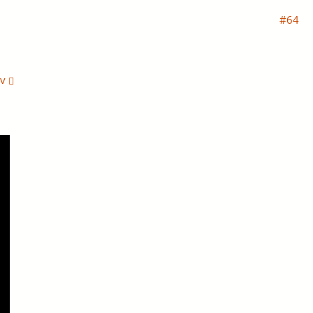
#64
dv