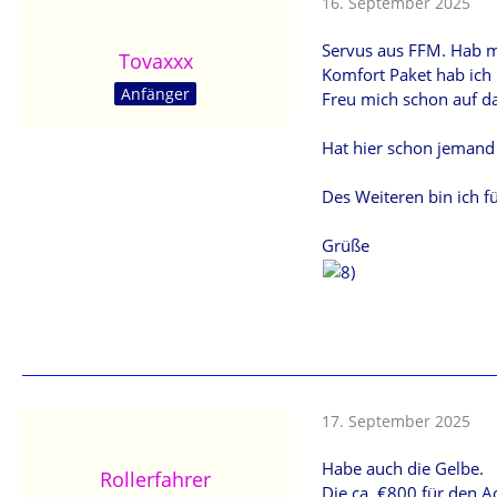
16. September 2025
Servus aus FFM. Hab mi
Tovaxxx
Komfort Paket hab ich 
Anfänger
Freu mich schon auf d
Hat hier schon jemand d
Des Weiteren bin ich f
Grüße
17. September 2025
Habe auch die Gelbe.
Rollerfahrer
Die ca. €800 für den A