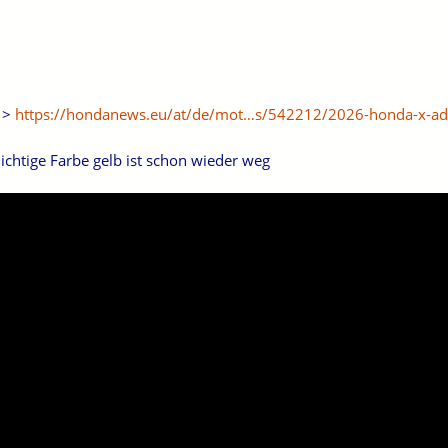
- >
https://hondanews.eu/at/de/mot…s/542212/2026-honda-x-a
lichtige Farbe gelb ist schon wieder weg