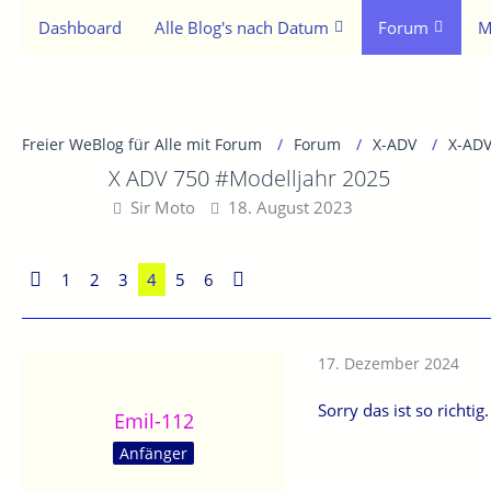
Dashboard
Alle Blog's nach Datum
Forum
M
Freier WeBlog für Alle mit Forum
Forum
X-ADV
X-ADV
X ADV 750 #Modelljahr 2025
Sir Moto
18. August 2023
1
2
3
4
5
6
17. Dezember 2024
Sorry das ist so richti
Emil-112
Anfänger