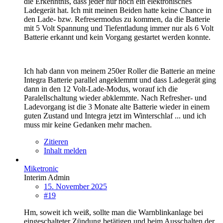
die Erkenntnis, dass jeder nur noch ein elektronisches
Ladegerät hat. Ich mit meinen Beiden hatte keine Chance in
den Lade- bzw. Refresermodus zu kommen, da die Batterie
mit 5 Volt Spannung und Tiefentladung immer nur als 6 Volt
Batterie erkannt und kein Vorgang gestartet werden konnte.
Ich hab dann von meinem 250er Roller die Batterie an meine
Integra Batterie parallel angeklemmt und dass Ladegerät ging
dann in den 12 Volt-Lade-Modus, worauf ich die
Paralellschaltung wieder abklemmte. Nach Refresher- und
Ladevorgang ist die 3 Monate alte Batterie wieder in einem
guten Zustand und Integra jetzt im Winterschlaf ... und ich
muss mir keine Gedanken mehr machen.
Zitieren
Inhalt melden
Miketronic
Interim Admin
15. November 2025
#19
Hm, soweit ich weiß, sollte man die Warnblinkanlage bei
eingeschalteter Zündung betätigen und beim Ausschalten der