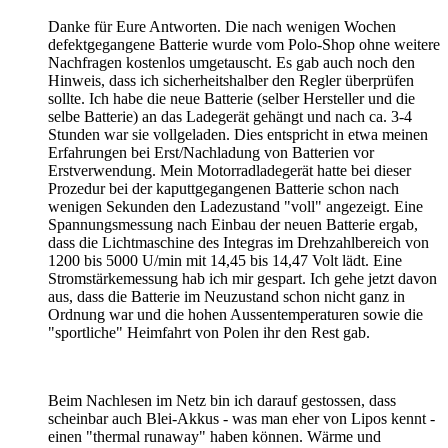
Danke für Eure Antworten. Die nach wenigen Wochen
defektgegangene Batterie wurde vom Polo-Shop ohne weitere
Nachfragen kostenlos umgetauscht. Es gab auch noch den
Hinweis, dass ich sicherheitshalber den Regler überprüfen
sollte. Ich habe die neue Batterie (selber Hersteller und die
selbe Batterie) an das Ladegerät gehängt und nach ca. 3-4
Stunden war sie vollgeladen. Dies entspricht in etwa meinen
Erfahrungen bei Erst/Nachladung von Batterien vor
Erstverwendung. Mein Motorradladegerät hatte bei dieser
Prozedur bei der kaputtgegangenen Batterie schon nach
wenigen Sekunden den Ladezustand "voll" angezeigt. Eine
Spannungsmessung nach Einbau der neuen Batterie ergab,
dass die Lichtmaschine des Integras im Drehzahlbereich von
1200 bis 5000 U/min mit 14,45 bis 14,47 Volt lädt. Eine
Stromstärkemessung hab ich mir gespart. Ich gehe jetzt davon
aus, dass die Batterie im Neuzustand schon nicht ganz in
Ordnung war und die hohen Aussentemperaturen sowie die
"sportliche" Heimfahrt von Polen ihr den Rest gab.
Beim Nachlesen im Netz bin ich darauf gestossen, dass
scheinbar auch Blei-Akkus - was man eher von Lipos kennt -
einen "thermal runaway" haben können. Wärme und