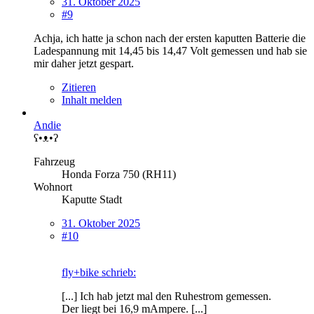
31. Oktober 2025
#9
Achja, ich hatte ja schon nach der ersten kaputten Batterie die
Ladespannung mit 14,45 bis 14,47 Volt gemessen und hab sie
mir daher jetzt gespart.
Zitieren
Inhalt melden
Andie
ʕ•ᴥ•ʔ
Fahrzeug
Honda Forza 750 (RH11)
Wohnort
Kaputte Stadt
31. Oktober 2025
#10
fly+bike schrieb:
[...] Ich hab jetzt mal den Ruhestrom gemessen.
Der liegt bei 16,9 mAmpere. [...]