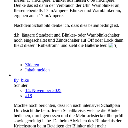
fliesen 17 mAmpere. Blinker aus fliesen 0.09 mAmpere.
Denke das ist dann der Verbrauch der Uhr. Warnblinker an,
fliesen ebenfalls 17 mAmpere. Blinker und Warnblinker an,
ergeben auch 17 mAmpere.
Nachdem Schaltbild denke ich, dass dies bauartbedingt ist.
d.h. längere Standzeit und Blinker- oder Warnblinkschalter
noch eingeschaltet und Zündschalter auf Off oder Lock dann
fließt dieser "Ruhestrom" und zieht die Batterie leer.
Zitieren
Inhalt melden
fly+bike
Schüler
14. November 2025
#18
Möchte noch berichten, dass ich nach intensiver Schaltplan-
Durchsicht die betroffenen Schaltkreise, welche die Blinker
bedienen, durchgemessen und die Mehrfachstecker überprüft
sowie gereinigt habe. Da beim Abziehen des Blinkrelais der
Kriechstrom beim Betätigen der Blinker nicht mehr