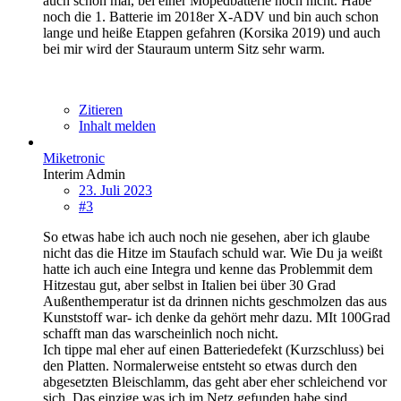
auch schon mal, bei einer Mopedbatterie noch nicht. Habe
noch die 1. Batterie im 2018er X-ADV und bin auch schon
lange und heiße Etappen gefahren (Korsika 2019) und auch
bei mir wird der Stauraum unterm Sitz sehr warm.
Zitieren
Inhalt melden
Miketronic
Interim Admin
23. Juli 2023
#3
So etwas habe ich auch noch nie gesehen, aber ich glaube
nicht das die Hitze im Staufach schuld war. Wie Du ja weißt
hatte ich auch eine Integra und kenne das Problemmit dem
Hitzestau gut, aber selbst in Italien bei über 30 Grad
Außenthemperatur ist da drinnen nichts geschmolzen das aus
Kunststoff war- ich denke da gehört mehr dazu. MIt 100Grad
schafft man das warscheinlich noch nicht.
Ich tippe mal eher auf einen Batteriedefekt (Kurzschluss) bei
den Platten. Normalerweise entsteht so etwas durch den
abgesetzten Bleischlamm, das geht aber eher schleichend vor
sich. Das einzige was ich im Netz gefunden habe sind