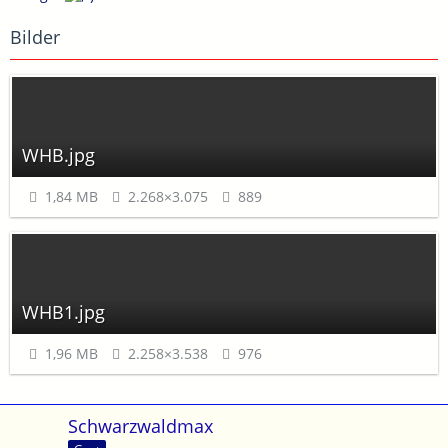
Bilder
WHB.jpg
1,84 MB
2.268×3.075
889
WHB1.jpg
1,96 MB
2.258×3.538
976
Schwarzwaldmax