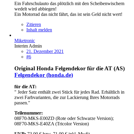
Ein Fahrschulauto das plötzlich mit den Scheibenwischern
wedelt wird abbiegen!
Ein Motorrad das nicht fährt, das ist sein Geld nicht wert!
Zitieren
Inhalt melden
Miketronic
Interim Admin
21. Dezember 2021
#6
Original Honda
Felgendekor
für die AT (AS)
Felgendekor (honda.de)
für die AT:
" Jeder Satz enthält zwei Stück für jedes Rad. Erhältlich in
zwei Farbvarianten, die zur Lackierung Ihres Motorrads
passen."
Teilenummer:
08F70-MKS-E00ZD (Rote oder Schwarze Version);
08F70-MKS-E40ZA (Tricolor Version)
UVP:
73,00 € bzw. 71,00 € inkl. MwSt.