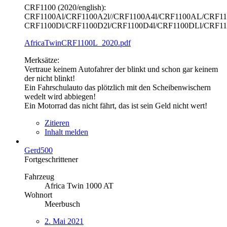
CRF1100 (2020/english):
CRF1100Al/CRF1100A2l//CRF1100A4l/CRF1100AL/CRF11
CRF1100Dl/CRF1100D2l/CRF1100D4l/CRF1100DLl/CRF11
AfricaTwinCRF1100L_2020.pdf
Merksätze:
Vertraue keinem Autofahrer der blinkt und schon gar keinem
der nicht blinkt!
Ein Fahrschulauto das plötzlich mit den Scheibenwischern
wedelt wird abbiegen!
Ein Motorrad das nicht fährt, das ist sein Geld nicht wert!
Zitieren
Inhalt melden
Gerd500
Fortgeschrittener
Fahrzeug
Africa Twin 1000 AT
Wohnort
Meerbusch
2. Mai 2021