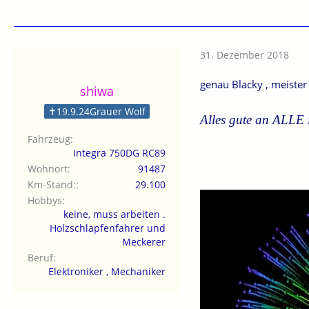
31. Dezember 2018
genau Blacky , meister
shiwa
✝19.9.24Grauer Wolf
Alles gute an ALLE 
Fahrzeug
Integra 750DG RC89
Wohnort
91487
Km-Stand:
29.100
Hobbys
keine, muss arbeiten .
Holzschlapfenfahrer und
Meckerer
Beruf
Elektroniker , Mechaniker