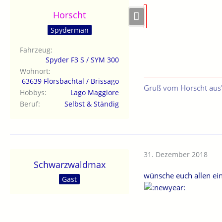
Horscht
Spyderman
Fahrzeug
Spyder F3 S / SYM 300
Wohnort
63639 Flörsbachtal / Brissago
Gruß vom Horscht aus'
Hobbys
Lago Maggiore
Beruf
Selbst & Ständig
31. Dezember 2018
Schwarzwaldmax
wünsche euch allen ei
Gast