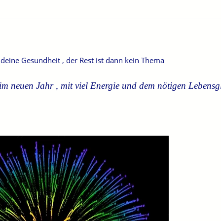
 deine Gesundheit , der Rest ist dann kein Thema
im neuen Jahr , mit viel Energie und dem nötigen Lebensg