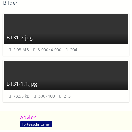
Bilder
BT31-2.jpg
2,93 MB
3.000×4.000
204
BT31-1.1.jpg
73,55 kB
300×400
213
Advler
Fortgeschrittener