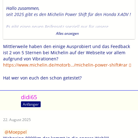
Hallo zusammen,
seit 2025 gibt es den Michelin Power Shift für den Honda X-ADV !
Es gibt einen neuen Reifensatz speziell nur für unsere
Reifengrößen.
Alles anzeigen
Und zwar den Michelin Power Shift.
Dieser soll trocken und nass toll sein laut Beschreibung und
Mittlerweile haben den einige Ausprobiert und das Feedback
Reifen-Bewertung.
ist 2 von 5 Sternen bei Michelin auf der Webseite vor allem
aufgrund von Vibrationen?
Für mich als Tourenfahrer der zukünftige "beste" Reifen?!
https://www.michelin.de/motorb…/michelin-power-shift#rar
Bisher war ich mit dem Michelin Pilot Road 4 unterwegs und
läuft knapp 10.000 km und für mich der Reifen für die X-ADV.
Hat wer von euch den schon getestet?
Leider habe ich wenig zum neuen Power Shift im Netz auf
unseren Fahrzeug gefunden.
didi65
Wer hat neue heiße Infos dazu?
Anfänger
Link zum Artikel und Mopedreifen.de Reifen Bewertung:
https://de.mynetmoto.com/news.…r-eicma-2024-mailand.html
22. August 2025
https://www.mopedreifen.de/Mot…?id=2817#productDescModal
Moeppel