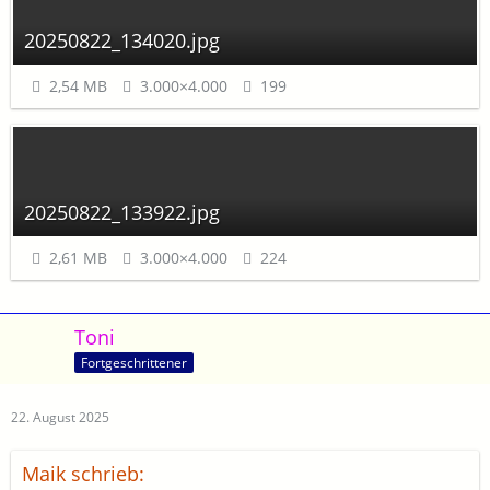
20250822_134020.jpg
2,54 MB
3.000×4.000
199
20250822_133922.jpg
2,61 MB
3.000×4.000
224
Toni
Fortgeschrittener
22. August 2025
Maik schrieb: