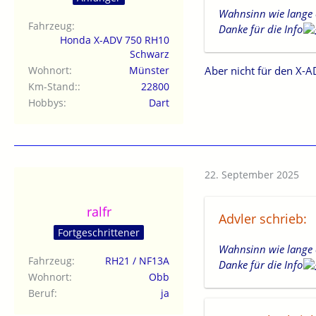
Wahnsinn wie lange e
Fahrzeug
Danke für die Info
Honda X-ADV 750 RH10
Schwarz
Wohnort
Münster
Aber nicht für den X-A
Km-Stand:
22800
Hobbys
Dart
22. September 2025
ralfr
Advler schrieb:
Fortgeschrittener
Wahnsinn wie lange e
Fahrzeug
RH21 / NF13A
Danke für die Info
Wohnort
Obb
Beruf
ja