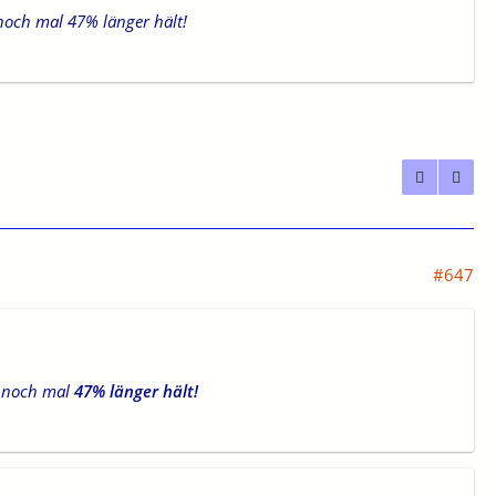
 noch mal 47% länger hält!
#647
3
noch mal
47
% länger hält!