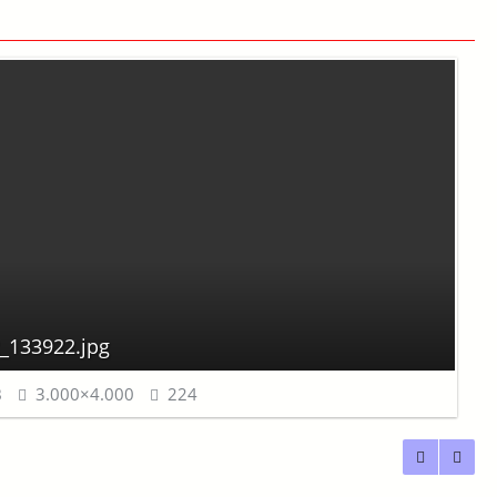
_133922.jpg
B
3.000×4.000
224