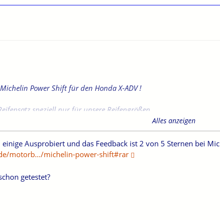
n Michelin Power Shift für den Honda X-ADV !
Reifensatz speziell nur für unsere Reifengrößen.
in Power Shift.
Alles anzeigen
und nass toll sein laut Beschreibung und Reifen-Bewertung.
 einige Ausprobiert und das Feedback ist 2 von 5 Sternen bei Mi
ahrer der zukünftige "beste" Reifen?!
de/motorb…/michelin-power-shift#rar
em Michelin Pilot Road 4 unterwegs und läuft knapp 10.000 km und 
schon getestet?
ig zum neuen Power Shift im Netz auf unseren Fahrzeug gefunden.
nfos dazu?
d Mopedreifen.de Reifen Bewertung: