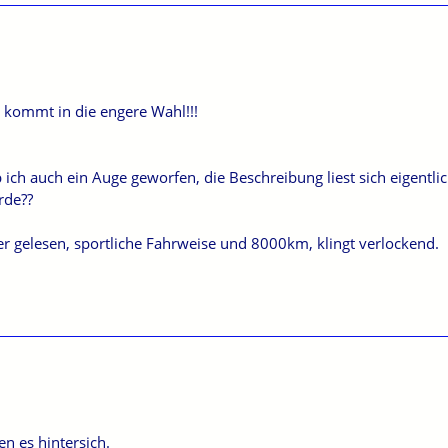
to.com/news.…r-eicma-2024-mailand.html
eifen.de/Mot…?id=2817#productDescModal
kommt in die engere Wahl!!!
 ich auch ein Auge geworfen, die Beschreibung liest sich eigentli
de??
er gelesen, sportliche Fahrweise und 8000km, klingt verlockend.
en es hintersich.