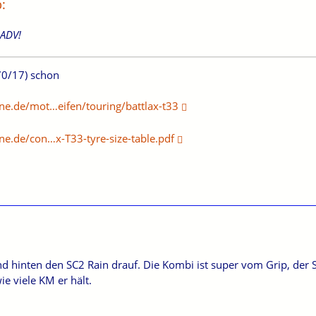
:
-ADV!
70/17) schon
ne.de/mot…eifen/touring/battlax-t33
ne.de/con…x-T33-tyre-size-table.pdf
d hinten den SC2 Rain drauf. Die Kombi ist super vom Grip, der S
e viele KM er hält.