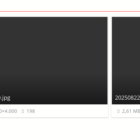
.jpg
20250822
0×4.000
198
2,61 M