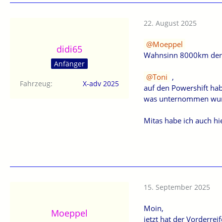
https://de.mynetmo
https://www.mopedr
22. August 2025
Moeppel
didi65
Wahnsinn 8000km der 
Anfänger
Toni
,
Fahrzeug
X-adv 2025
auf den Powershift hab
was unternommen wur
Mitas habe ich auch hi
15. September 2025
Moin,
Moeppel
jetzt hat der Vorderreif