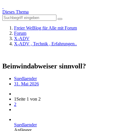
Dieses Thema
Freier WeBlog für Alle mit Forum
Forum
X-ADV
X-ADV , Technik , Erfahrungen..
Beinwindabweiser sinnvoll?
Suedlaender
31. Mai 2026
1
Seite 1 von 2
2
Suedlaender
Anfänger